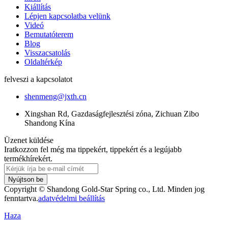
Kiállítás
Lépjen kapcsolatba velünk
Videó
Bemutatóterem
Blog
Visszacsatolás
Oldaltérkép
felveszi a kapcsolatot
shenmeng@jxth.cn
Xingshan Rd, Gazdaságfejlesztési zóna, Zichuan Zibo
Shandong Kína
Üzenet küldése
Iratkozzon fel még ma tippekért, tippekért és a legújabb
termékhírekért.
Nyújtson be
Copyright © Shandong Gold-Star Spring co., Ltd. Minden jog
fenntartva.
adatvédelmi beállítás
Haza