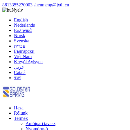
8613355270003
shenmeng@jxth.cn
Nyelv
English
Nederlands
Ελληνικά
Norsk
Svenska
עברית
Български
Việt Nam
Kreyòl Ayisyen
عربي
Català
বাংলা
Haza
Rólunk
Termék
Autóipari tavasz
Nyomórugó