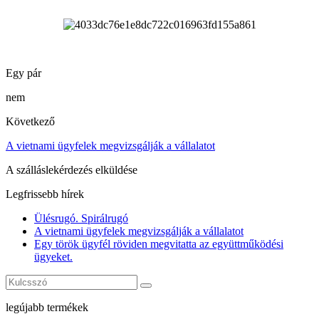
Egy pár
nem
Következő
A vietnami ügyfelek megvizsgálják a vállalatot
A szálláslekérdezés elküldése
Legfrissebb hírek
Ülésrugó. Spirálrugó
A vietnami ügyfelek megvizsgálják a vállalatot
Egy török ​​ügyfél röviden megvitatta az együttműködési
ügyeket.
legújabb termékek