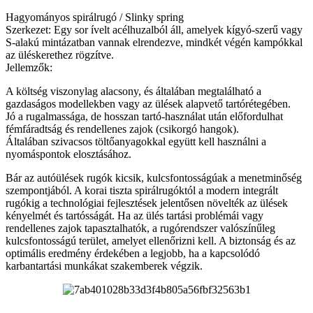
Hagyományos spirálrugó / Slinky spring
Szerkezet: Egy sor ívelt acélhuzalból áll, amelyek kígyó-szerű vagy
S-alakú mintázatban vannak elrendezve, mindkét végén kampókkal
az üléskerethez rögzítve.
Jellemzők:
A költség viszonylag alacsony, és általában megtalálható a
gazdaságos modellekben vagy az ülések alapvető tartórétegében.
Jó a rugalmassága, de hosszan tartó-használat után előfordulhat
fémfáradtság és rendellenes zajok (csikorgó hangok).
Általában szivacsos töltőanyagokkal együtt kell használni a
nyomáspontok elosztásához.
Bár az autóülések rugók kicsik, kulcsfontosságúak a menetminőség
szempontjából. A korai tiszta spirálrugóktól a modern integrált
rugókig a technológiai fejlesztések jelentősen növelték az ülések
kényelmét és tartósságát. Ha az ülés tartási problémái vagy
rendellenes zajok tapasztalhatók, a rugórendszer valószínűleg
kulcsfontosságú terület, amelyet ellenőrizni kell. A biztonság és az
optimális eredmény érdekében a legjobb, ha a kapcsolódó
karbantartási munkákat szakemberek végzik.