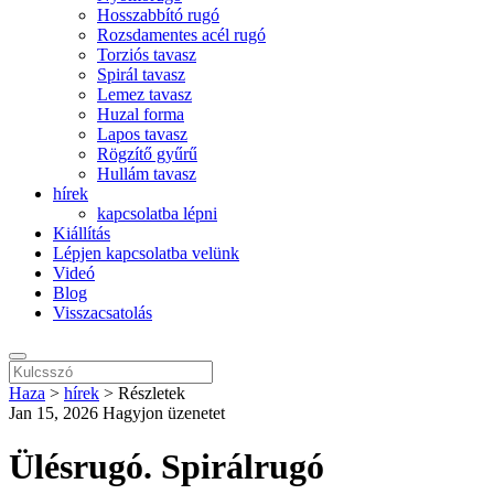
Hosszabbító rugó
Rozsdamentes acél rugó
Torziós tavasz
Spirál tavasz
Lemez tavasz
Huzal forma
Lapos tavasz
Rögzítő gyűrű
Hullám tavasz
hírek
kapcsolatba lépni
Kiállítás
Lépjen kapcsolatba velünk
Videó
Blog
Visszacsatolás
Haza
>
hírek
>
Részletek
Jan 15, 2026
Hagyjon üzenetet
Ülésrugó. Spirálrugó