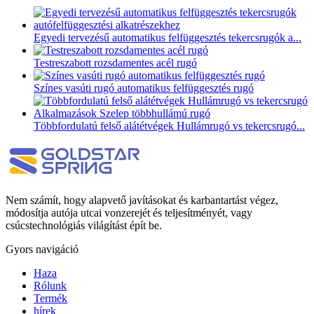
Egyedi tervezésű automatikus felfüggesztés tekercsrugók a...
Testreszabott rozsdamentes acél rugó
Színes vasúti rugó automatikus felfüggesztés rugó
Többfordulatú felső alátétvégek Hullámrugó vs tekercsrugó...
Nem számít, hogy alapvető javításokat és karbantartást végez,
módosítja autója utcai vonzerejét és teljesítményét, vagy
csúcstechnológiás világítást épít be.
Gyors navigáció
Haza
Rólunk
Termék
hírek